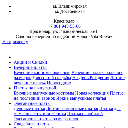
м. Владимирская
м. Достоевская
Краснодар
+7 861 945-55-66
Краснодар, ул. Гимназическая 55/1.
Салоны вечерней и свадебной моды «Vita Brava»
На примерку
Акции и Скидки
Вечерние платья
Вечерние костюмы брючные
Вечерние платья больших
размеров
Для гостей свадьбы
На День Рождения
Летние
вечерние платья
Новогодние
Платья на выпускной
Брючные выпускные костюмы
Новая коллекция
Платье
на последний звонок
Яркие выпускные платья
Элегантные платья
Деловые платья
Летние элегантные платья
Платья для
мамы невесты или жениха
Платья на юбилей
Элегантные платья размера плюс
Свадебные платья