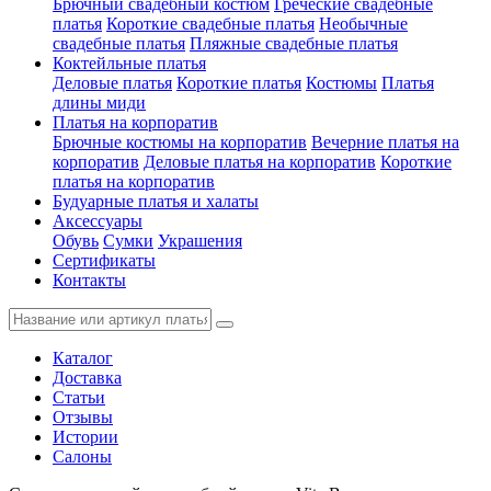
Брючный свадебный костюм
Греческие свадебные
платья
Короткие свадебные платья
Необычные
свадебные платья
Пляжные свадебные платья
Коктейльные платья
Деловые платья
Короткие платья
Костюмы
Платья
длины миди
Платья на корпоратив
Брючные костюмы на корпоратив
Вечерние платья на
корпоратив
Деловые платья на корпоратив
Короткие
платья на корпоратив
Будуарные платья и халаты
Аксессуары
Обувь
Сумки
Украшения
Сертификаты
Контакты
Каталог
Доставка
Статьи
Отзывы
Истории
Салоны