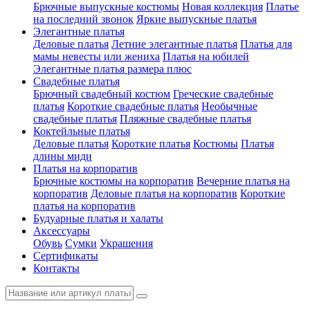
Брючные выпускные костюмы
Новая коллекция
Платье
на последний звонок
Яркие выпускные платья
Элегантные платья
Деловые платья
Летние элегантные платья
Платья для
мамы невесты или жениха
Платья на юбилей
Элегантные платья размера плюс
Свадебные платья
Брючный свадебный костюм
Греческие свадебные
платья
Короткие свадебные платья
Необычные
свадебные платья
Пляжные свадебные платья
Коктейльные платья
Деловые платья
Короткие платья
Костюмы
Платья
длины миди
Платья на корпоратив
Брючные костюмы на корпоратив
Вечерние платья на
корпоратив
Деловые платья на корпоратив
Короткие
платья на корпоратив
Будуарные платья и халаты
Аксессуары
Обувь
Сумки
Украшения
Сертификаты
Контакты