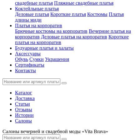
свадебные платья
Пляжные свадебные платья
Коктейльные платья
Деловые платья
Короткие платья
Костюмы
Платья
длины миди
Платья на корпоратив
Брючные костюмы на корпоратив
Вечерние платья на
корпоратив
Деловые платья на корпоратив
Короткие
платья на корпоратив
Будуарные платья и халаты
Аксессуары
Обувь
Сумки
Украшения
Сертификаты
Контакты
Каталог
Доставка
Статьи
Отзывы
Истории
Салоны
Салоны вечерней и свадебной моды «Vita Brava»