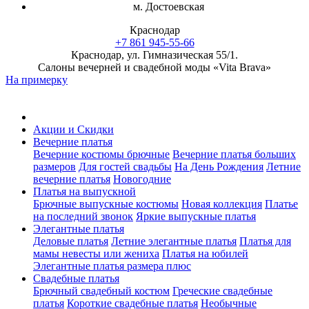
м. Достоевская
Краснодар
+7 861 945-55-66
Краснодар, ул. Гимназическая 55/1.
Салоны вечерней и свадебной моды «Vita Brava»
На примерку
Акции и Скидки
Вечерние платья
Вечерние костюмы брючные
Вечерние платья больших
размеров
Для гостей свадьбы
На День Рождения
Летние
вечерние платья
Новогодние
Платья на выпускной
Брючные выпускные костюмы
Новая коллекция
Платье
на последний звонок
Яркие выпускные платья
Элегантные платья
Деловые платья
Летние элегантные платья
Платья для
мамы невесты или жениха
Платья на юбилей
Элегантные платья размера плюс
Свадебные платья
Брючный свадебный костюм
Греческие свадебные
платья
Короткие свадебные платья
Необычные