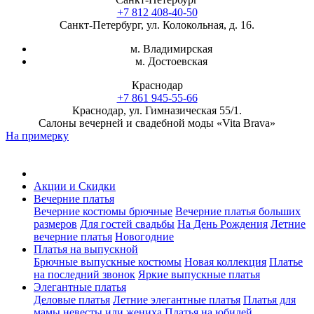
+7 812 408-40-50
Санкт-Петербург, ул. Колокольная, д. 16.
м. Владимирская
м. Достоевская
Краснодар
+7 861 945-55-66
Краснодар, ул. Гимназическая 55/1.
Салоны вечерней и свадебной моды «Vita Brava»
На примерку
Акции и Скидки
Вечерние платья
Вечерние костюмы брючные
Вечерние платья больших
размеров
Для гостей свадьбы
На День Рождения
Летние
вечерние платья
Новогодние
Платья на выпускной
Брючные выпускные костюмы
Новая коллекция
Платье
на последний звонок
Яркие выпускные платья
Элегантные платья
Деловые платья
Летние элегантные платья
Платья для
мамы невесты или жениха
Платья на юбилей