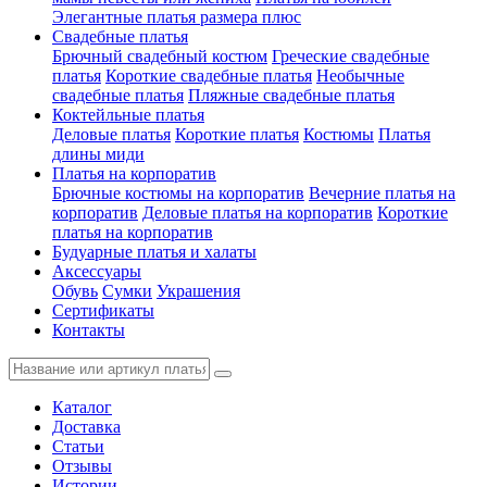
Элегантные платья размера плюс
Свадебные платья
Брючный свадебный костюм
Греческие свадебные
платья
Короткие свадебные платья
Необычные
свадебные платья
Пляжные свадебные платья
Коктейльные платья
Деловые платья
Короткие платья
Костюмы
Платья
длины миди
Платья на корпоратив
Брючные костюмы на корпоратив
Вечерние платья на
корпоратив
Деловые платья на корпоратив
Короткие
платья на корпоратив
Будуарные платья и халаты
Аксессуары
Обувь
Сумки
Украшения
Сертификаты
Контакты
Каталог
Доставка
Статьи
Отзывы
Истории