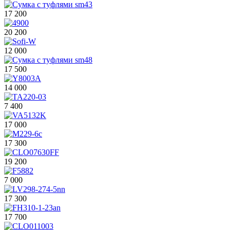
17 200
20 200
12 000
17 500
14 000
7 400
17 000
17 300
19 200
7 000
17 300
17 700