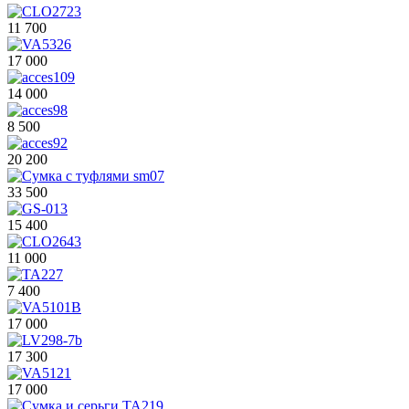
11 700
17 000
14 000
8 500
20 200
33 500
15 400
11 000
7 400
17 000
17 300
17 000