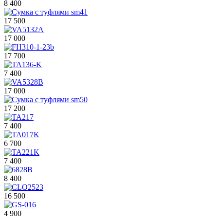
8 400
17 500
17 000
17 700
7 400
17 000
17 200
7 400
6 700
7 400
8 400
16 500
4 900