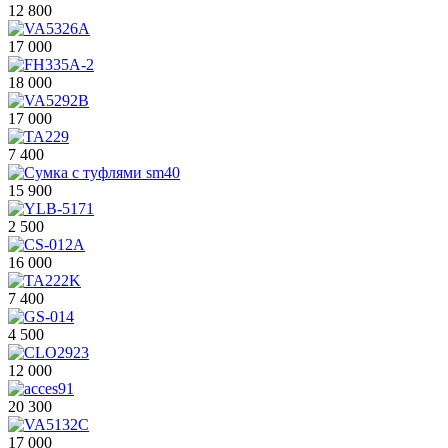
12 800
17 000
18 000
17 000
7 400
15 900
2 500
16 000
7 400
4 500
12 000
20 300
17 000