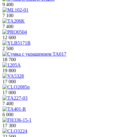
9 400
7 100
7 400
12 600
2 500
18 700
19 800
17 000
17 000
7 400
6 000
17 300
22 500