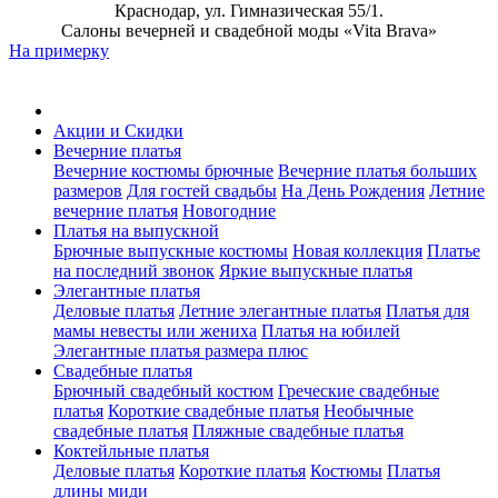
Краснодар, ул. Гимназическая 55/1.
Салоны вечерней и свадебной моды «Vita Brava»
На примерку
Акции и Скидки
Вечерние платья
Вечерние костюмы брючные
Вечерние платья больших
размеров
Для гостей свадьбы
На День Рождения
Летние
вечерние платья
Новогодние
Платья на выпускной
Брючные выпускные костюмы
Новая коллекция
Платье
на последний звонок
Яркие выпускные платья
Элегантные платья
Деловые платья
Летние элегантные платья
Платья для
мамы невесты или жениха
Платья на юбилей
Элегантные платья размера плюс
Свадебные платья
Брючный свадебный костюм
Греческие свадебные
платья
Короткие свадебные платья
Необычные
свадебные платья
Пляжные свадебные платья
Коктейльные платья
Деловые платья
Короткие платья
Костюмы
Платья
длины миди