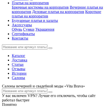
Платья на корпоратив
Брючные костюмы на корпоратив
Вечерние платья на
корпоратив
Деловые платья на корпоратив
Короткие
платья на корпоратив
Будуарные платья и халаты
Аксессуары
Обувь
Сумки
Украшения
Сертификаты
Контакты
Каталог
Доставка
Статьи
Отзывы
Истории
Салоны
Салоны вечерней и свадебной моды «Vita Brava»
У вас включен VPN? Лучше его отключить, чтобы сайт
работал быстрее
Понятно