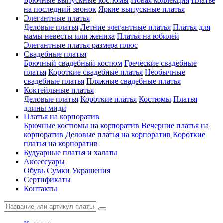
Брючные выпускные костюмы
Новая коллекция
Платье
на последний звонок
Яркие выпускные платья
Элегантные платья
Деловые платья
Летние элегантные платья
Платья для
мамы невесты или жениха
Платья на юбилей
Элегантные платья размера плюс
Свадебные платья
Брючный свадебный костюм
Греческие свадебные
платья
Короткие свадебные платья
Необычные
свадебные платья
Пляжные свадебные платья
Коктейльные платья
Деловые платья
Короткие платья
Костюмы
Платья
длины миди
Платья на корпоратив
Брючные костюмы на корпоратив
Вечерние платья на
корпоратив
Деловые платья на корпоратив
Короткие
платья на корпоратив
Будуарные платья и халаты
Аксессуары
Обувь
Сумки
Украшения
Сертификаты
Контакты