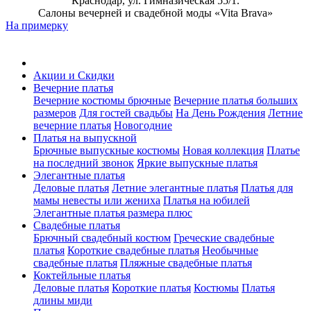
Краснодар, ул. Гимназическая 55/1.
Салоны вечерней и свадебной моды «Vita Brava»
На примерку
Акции и Скидки
Вечерние платья
Вечерние костюмы брючные
Вечерние платья больших
размеров
Для гостей свадьбы
На День Рождения
Летние
вечерние платья
Новогодние
Платья на выпускной
Брючные выпускные костюмы
Новая коллекция
Платье
на последний звонок
Яркие выпускные платья
Элегантные платья
Деловые платья
Летние элегантные платья
Платья для
мамы невесты или жениха
Платья на юбилей
Элегантные платья размера плюс
Свадебные платья
Брючный свадебный костюм
Греческие свадебные
платья
Короткие свадебные платья
Необычные
свадебные платья
Пляжные свадебные платья
Коктейльные платья
Деловые платья
Короткие платья
Костюмы
Платья
длины миди