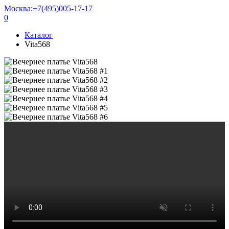
Москва:
+7(495)005-17-17
0
Каталог
Vita568