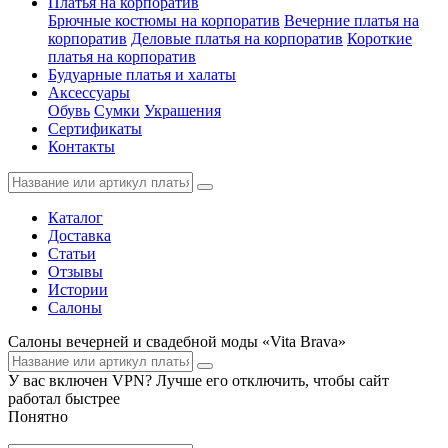
Платья на корпоратив
Брючные костюмы на корпоратив
Вечерние платья на
корпоратив
Деловые платья на корпоратив
Короткие
платья на корпоратив
Будуарные платья и халаты
Аксессуары
Обувь
Сумки
Украшения
Сертификаты
Контакты
Каталог
Доставка
Статьи
Отзывы
Истории
Салоны
Салоны вечерней и свадебной моды «Vita Brava»
У вас включен VPN? Лучше его отключить, чтобы сайт
работал быстрее
Понятно