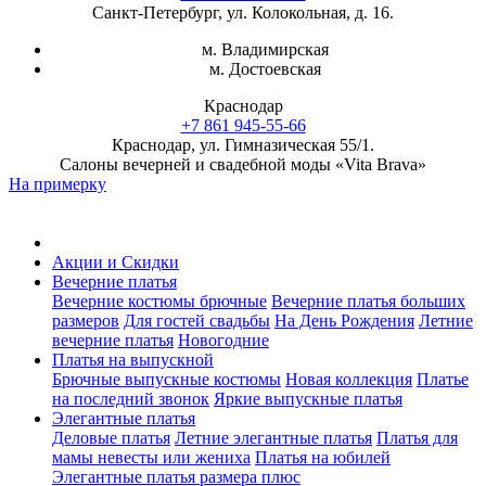
Санкт-Петербург, ул. Колокольная, д. 16.
м. Владимирская
м. Достоевская
Краснодар
+7 861 945-55-66
Краснодар, ул. Гимназическая 55/1.
Салоны вечерней и свадебной моды «Vita Brava»
На примерку
Акции и Скидки
Вечерние платья
Вечерние костюмы брючные
Вечерние платья больших
размеров
Для гостей свадьбы
На День Рождения
Летние
вечерние платья
Новогодние
Платья на выпускной
Брючные выпускные костюмы
Новая коллекция
Платье
на последний звонок
Яркие выпускные платья
Элегантные платья
Деловые платья
Летние элегантные платья
Платья для
мамы невесты или жениха
Платья на юбилей
Элегантные платья размера плюс