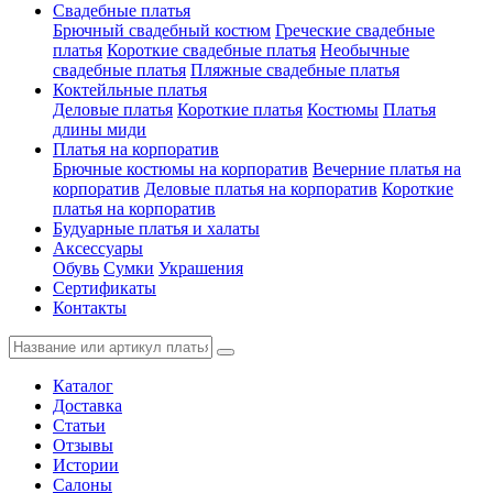
Свадебные платья
Брючный свадебный костюм
Греческие свадебные
платья
Короткие свадебные платья
Необычные
свадебные платья
Пляжные свадебные платья
Коктейльные платья
Деловые платья
Короткие платья
Костюмы
Платья
длины миди
Платья на корпоратив
Брючные костюмы на корпоратив
Вечерние платья на
корпоратив
Деловые платья на корпоратив
Короткие
платья на корпоратив
Будуарные платья и халаты
Аксессуары
Обувь
Сумки
Украшения
Сертификаты
Контакты
Каталог
Доставка
Статьи
Отзывы
Истории
Салоны