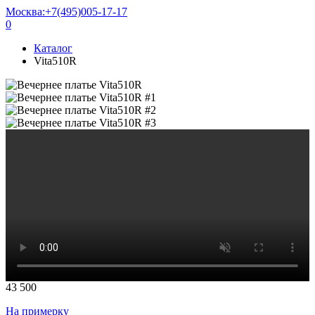
Москва:
+7(495)005-17-17
0
Каталог
Vita510R
43 500
На примерку