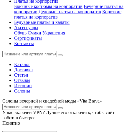
Платья на корпоратив
Брючные костюмы на корпоратив
Вечерние платья на
корпоратив
Деловые платья на корпоратив
Короткие
платья на корпоратив
Будуарные платья и халаты
Аксессуары
Обувь
Сумки
Украшения
Сертификаты
Контакты
Каталог
Доставка
Статьи
Отзывы
Истории
Салоны
Салоны вечерней и свадебной моды «Vita Brava»
У вас включен VPN? Лучше его отключить, чтобы сайт
работал быстрее
Понятно