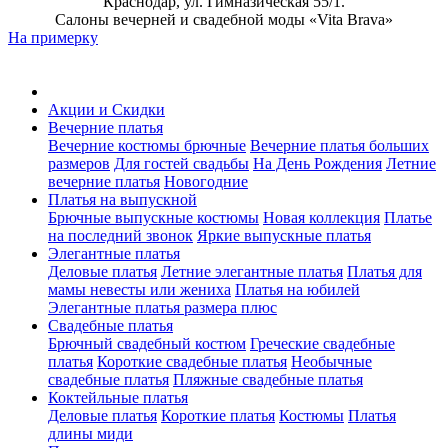
Краснодар, ул. Гимназическая 55/1.
Салоны вечерней и свадебной моды «Vita Brava»
На примерку
Акции и Скидки
Вечерние платья
Вечерние костюмы брючные
Вечерние платья больших
размеров
Для гостей свадьбы
На День Рождения
Летние
вечерние платья
Новогодние
Платья на выпускной
Брючные выпускные костюмы
Новая коллекция
Платье
на последний звонок
Яркие выпускные платья
Элегантные платья
Деловые платья
Летние элегантные платья
Платья для
мамы невесты или жениха
Платья на юбилей
Элегантные платья размера плюс
Свадебные платья
Брючный свадебный костюм
Греческие свадебные
платья
Короткие свадебные платья
Необычные
свадебные платья
Пляжные свадебные платья
Коктейльные платья
Деловые платья
Короткие платья
Костюмы
Платья
длины миди