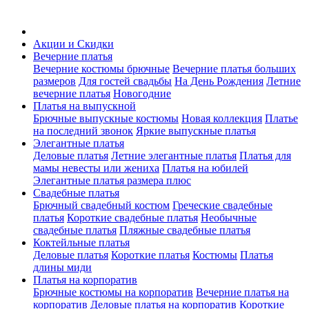
Акции и Скидки
Вечерние платья
Вечерние костюмы брючные
Вечерние платья больших
размеров
Для гостей свадьбы
На День Рождения
Летние
вечерние платья
Новогодние
Платья на выпускной
Брючные выпускные костюмы
Новая коллекция
Платье
на последний звонок
Яркие выпускные платья
Элегантные платья
Деловые платья
Летние элегантные платья
Платья для
мамы невесты или жениха
Платья на юбилей
Элегантные платья размера плюс
Свадебные платья
Брючный свадебный костюм
Греческие свадебные
платья
Короткие свадебные платья
Необычные
свадебные платья
Пляжные свадебные платья
Коктейльные платья
Деловые платья
Короткие платья
Костюмы
Платья
длины миди
Платья на корпоратив
Брючные костюмы на корпоратив
Вечерние платья на
корпоратив
Деловые платья на корпоратив
Короткие