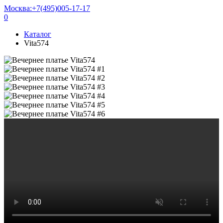
Москва:
+7(495)005-17-17
0
Каталог
Vita574