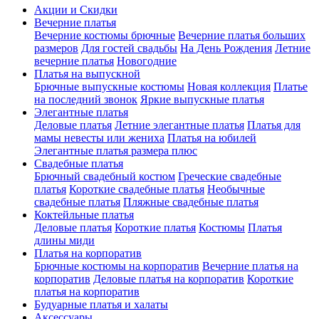
Акции и Скидки
Вечерние платья
Вечерние костюмы брючные
Вечерние платья больших
размеров
Для гостей свадьбы
На День Рождения
Летние
вечерние платья
Новогодние
Платья на выпускной
Брючные выпускные костюмы
Новая коллекция
Платье
на последний звонок
Яркие выпускные платья
Элегантные платья
Деловые платья
Летние элегантные платья
Платья для
мамы невесты или жениха
Платья на юбилей
Элегантные платья размера плюс
Свадебные платья
Брючный свадебный костюм
Греческие свадебные
платья
Короткие свадебные платья
Необычные
свадебные платья
Пляжные свадебные платья
Коктейльные платья
Деловые платья
Короткие платья
Костюмы
Платья
длины миди
Платья на корпоратив
Брючные костюмы на корпоратив
Вечерние платья на
корпоратив
Деловые платья на корпоратив
Короткие
платья на корпоратив
Будуарные платья и халаты
Аксессуары