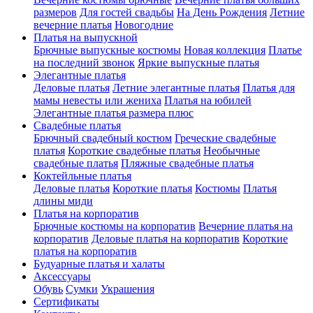
размеров
Для гостей свадьбы
На День Рождения
Летние
вечерние платья
Новогодние
Платья на выпускной
Брючные выпускные костюмы
Новая коллекция
Платье
на последний звонок
Яркие выпускные платья
Элегантные платья
Деловые платья
Летние элегантные платья
Платья для
мамы невесты или жениха
Платья на юбилей
Элегантные платья размера плюс
Свадебные платья
Брючный свадебный костюм
Греческие свадебные
платья
Короткие свадебные платья
Необычные
свадебные платья
Пляжные свадебные платья
Коктейльные платья
Деловые платья
Короткие платья
Костюмы
Платья
длины миди
Платья на корпоратив
Брючные костюмы на корпоратив
Вечерние платья на
корпоратив
Деловые платья на корпоратив
Короткие
платья на корпоратив
Будуарные платья и халаты
Аксессуары
Обувь
Сумки
Украшения
Сертификаты