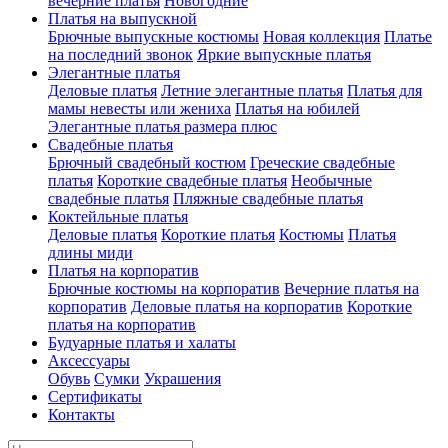
вечерние платья
Новогодние
Платья на выпускной
Брючные выпускные костюмы
Новая коллекция
Платье
на последний звонок
Яркие выпускные платья
Элегантные платья
Деловые платья
Летние элегантные платья
Платья для
мамы невесты или жениха
Платья на юбилей
Элегантные платья размера плюс
Свадебные платья
Брючный свадебный костюм
Греческие свадебные
платья
Короткие свадебные платья
Необычные
свадебные платья
Пляжные свадебные платья
Коктейльные платья
Деловые платья
Короткие платья
Костюмы
Платья
длины миди
Платья на корпоратив
Брючные костюмы на корпоратив
Вечерние платья на
корпоратив
Деловые платья на корпоратив
Короткие
платья на корпоратив
Будуарные платья и халаты
Аксессуары
Обувь
Сумки
Украшения
Сертификаты
Контакты