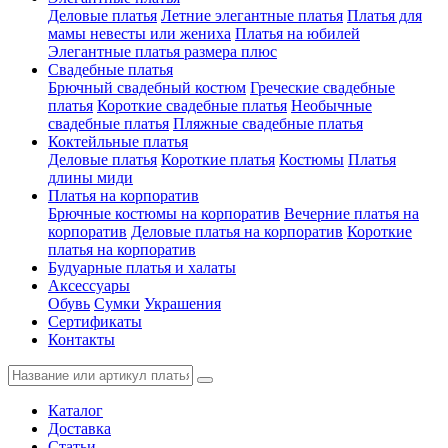
Деловые платья
Летние элегантные платья
Платья для
мамы невесты или жениха
Платья на юбилей
Элегантные платья размера плюс
Свадебные платья
Брючный свадебный костюм
Греческие свадебные
платья
Короткие свадебные платья
Необычные
свадебные платья
Пляжные свадебные платья
Коктейльные платья
Деловые платья
Короткие платья
Костюмы
Платья
длины миди
Платья на корпоратив
Брючные костюмы на корпоратив
Вечерние платья на
корпоратив
Деловые платья на корпоратив
Короткие
платья на корпоратив
Будуарные платья и халаты
Аксессуары
Обувь
Сумки
Украшения
Сертификаты
Контакты
Каталог
Доставка
Статьи