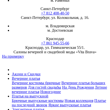
м. Раменки
Санкт-Петербург
+7 812 408-40-50
Санкт-Петербург, ул. Колокольная, д. 16.
м. Владимирская
м. Достоевская
Краснодар
+7 861 945-55-66
Краснодар, ул. Гимназическая 55/1.
Салоны вечерней и свадебной моды «Vita Brava»
На примерку
Акции и Скидки
Вечерние платья
Вечерние костюмы брючные
Вечерние платья больших
размеров
Для гостей свадьбы
На День Рождения
Летние
вечерние платья
Новогодние
Платья на выпускной
Брючные выпускные костюмы
Новая коллекция
Платье
на последний звонок
Яркие выпускные платья
Элегантные платья