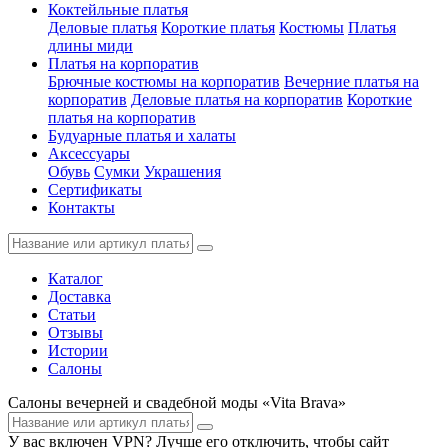
Коктейльные платья
Деловые платья
Короткие платья
Костюмы
Платья
длины миди
Платья на корпоратив
Брючные костюмы на корпоратив
Вечерние платья на
корпоратив
Деловые платья на корпоратив
Короткие
платья на корпоратив
Будуарные платья и халаты
Аксессуары
Обувь
Сумки
Украшения
Сертификаты
Контакты
Каталог
Доставка
Статьи
Отзывы
Истории
Салоны
Салоны вечерней и свадебной моды «Vita Brava»
У вас включен VPN? Лучше его отключить, чтобы сайт