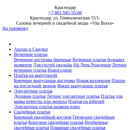
Краснодар
+7 861 945-55-66
Краснодар, ул. Гимназическая 55/1.
Салоны вечерней и свадебной моды «Vita Brava»
На примерку
Акции и Скидки
Вечерние платья
Вечерние костюмы брючные
Вечерние платья больших
размеров
Для гостей свадьбы
На День Рождения
Летние
вечерние платья
Новогодние
Платья на выпускной
Брючные выпускные костюмы
Новая коллекция
Платье
на последний звонок
Яркие выпускные платья
Элегантные платья
Деловые платья
Летние элегантные платья
Платья для
мамы невесты или жениха
Платья на юбилей
Элегантные платья размера плюс
Свадебные платья
Брючный свадебный костюм
Греческие свадебные
платья
Короткие свадебные платья
Необычные
свадебные платья
Пляжные свадебные платья