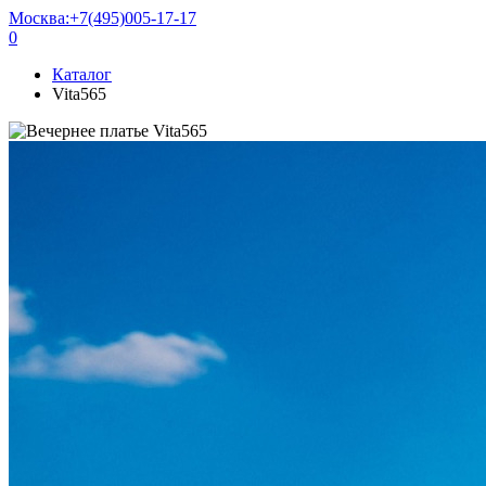
Москва:
+7(495)005-17-17
0
Каталог
Vita565