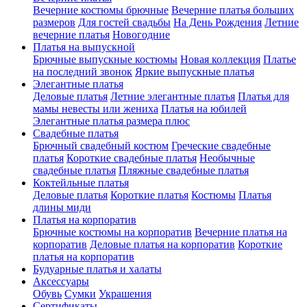
Вечерние костюмы брючные
Вечерние платья больших
размеров
Для гостей свадьбы
На День Рождения
Летние
вечерние платья
Новогодние
Платья на выпускной
Брючные выпускные костюмы
Новая коллекция
Платье
на последний звонок
Яркие выпускные платья
Элегантные платья
Деловые платья
Летние элегантные платья
Платья для
мамы невесты или жениха
Платья на юбилей
Элегантные платья размера плюс
Свадебные платья
Брючный свадебный костюм
Греческие свадебные
платья
Короткие свадебные платья
Необычные
свадебные платья
Пляжные свадебные платья
Коктейльные платья
Деловые платья
Короткие платья
Костюмы
Платья
длины миди
Платья на корпоратив
Брючные костюмы на корпоратив
Вечерние платья на
корпоратив
Деловые платья на корпоратив
Короткие
платья на корпоратив
Будуарные платья и халаты
Аксессуары
Обувь
Сумки
Украшения
Сертификаты