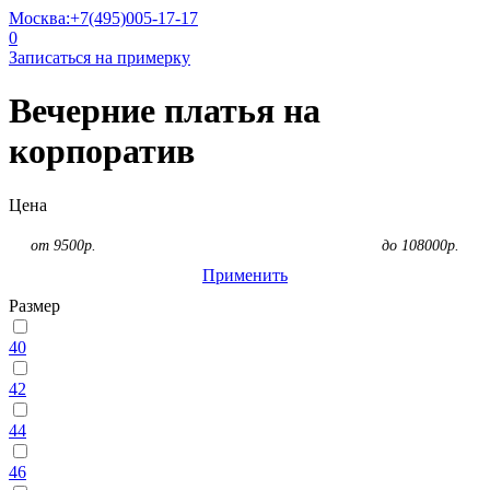
Москва:
+7(495)005-17-17
0
Записаться на примерку
Вечерние платья на
корпоратив
Цена
от
9500
р.
до
108000
р.
Применить
Размер
40
42
44
46