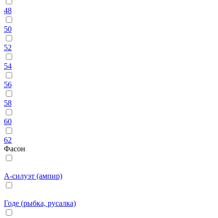
48
50
52
54
56
58
60
62
Фасон
А-силуэт (ампир)
Годе (рыбка, русалка)