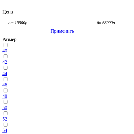
Цена
от
19900
р.
до
68000
р.
Применить
Размер
40
42
44
46
48
50
52
54