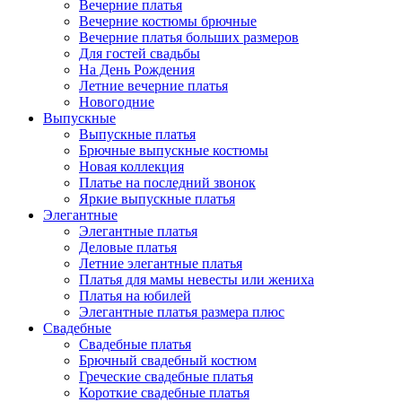
Вечерние платья
Вечерние костюмы брючные
Вечерние платья больших размеров
Для гостей свадьбы
На День Рождения
Летние вечерние платья
Новогодние
Выпускные
Выпускные платья
Брючные выпускные костюмы
Новая коллекция
Платье на последний звонок
Яркие выпускные платья
Элегантные
Элегантные платья
Деловые платья
Летние элегантные платья
Платья для мамы невесты или жениха
Платья на юбилей
Элегантные платья размера плюс
Свадебные
Свадебные платья
Брючный свадебный костюм
Греческие свадебные платья
Короткие свадебные платья