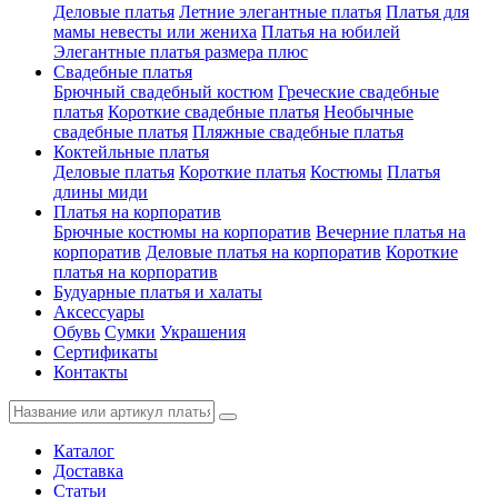
Деловые платья
Летние элегантные платья
Платья для
мамы невесты или жениха
Платья на юбилей
Элегантные платья размера плюс
Свадебные платья
Брючный свадебный костюм
Греческие свадебные
платья
Короткие свадебные платья
Необычные
свадебные платья
Пляжные свадебные платья
Коктейльные платья
Деловые платья
Короткие платья
Костюмы
Платья
длины миди
Платья на корпоратив
Брючные костюмы на корпоратив
Вечерние платья на
корпоратив
Деловые платья на корпоратив
Короткие
платья на корпоратив
Будуарные платья и халаты
Аксессуары
Обувь
Сумки
Украшения
Сертификаты
Контакты
Каталог
Доставка
Статьи