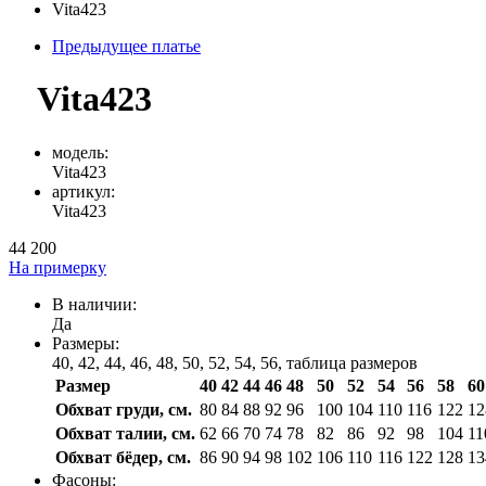
Vita423
Предыдущее платье
Vita423
модель:
Vita423
артикул:
Vita423
44 200
На примерку
В наличии:
Да
Размеры:
40, 42, 44, 46, 48, 50, 52, 54, 56,
таблица размеров
Размер
40
42
44
46
48
50
52
54
56
58
60
Обхват груди, см.
80
84
88
92
96
100
104
110
116
122
12
Обхват талии, см.
62
66
70
74
78
82
86
92
98
104
11
Обхват бёдер, см.
86
90
94
98
102
106
110
116
122
128
13
Фасоны: