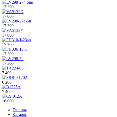
17 300
17 000
17 300
17 000
17 700
17 300
17 300
7 400
6 200
7 400
16 000
Главная
Каталог