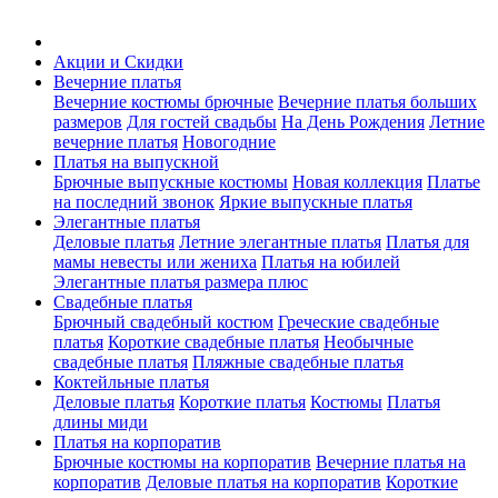
Акции и Скидки
Вечерние платья
Вечерние костюмы брючные
Вечерние платья больших
размеров
Для гостей свадьбы
На День Рождения
Летние
вечерние платья
Новогодние
Платья на выпускной
Брючные выпускные костюмы
Новая коллекция
Платье
на последний звонок
Яркие выпускные платья
Элегантные платья
Деловые платья
Летние элегантные платья
Платья для
мамы невесты или жениха
Платья на юбилей
Элегантные платья размера плюс
Свадебные платья
Брючный свадебный костюм
Греческие свадебные
платья
Короткие свадебные платья
Необычные
свадебные платья
Пляжные свадебные платья
Коктейльные платья
Деловые платья
Короткие платья
Костюмы
Платья
длины миди
Платья на корпоратив
Брючные костюмы на корпоратив
Вечерние платья на
корпоратив
Деловые платья на корпоратив
Короткие