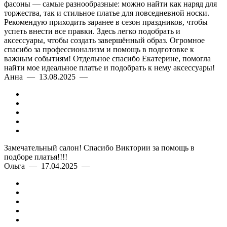
фасоны — самые разнообразные: можно найти как наряд для
торжества, так и стильное платье для повседневной носки.
Рекомендую приходить заранее в сезон праздников, чтобы
Элегантный фасон А-силуэта (ампир)
успеть внести все правки. Здесь легко подобрать и
аксессуары, чтобы создать завершённый образ. Огромное
спасибо за профессионализм и помощь в подготовке к
Материалы высокого качества
важным событиям! Отдельное спасибо Екатерине, помогла
найти мое идеальное платье и подобрать к нему аксессуары!
Цветовая гамма
синим платьем с
Анна — 13.08.2025 —
цветами
синим кружевным платьем
Размеры от 42 до 60
Пошив на заказ
Подгонка и примерка
Замечательный салон! Спасибо Виктории за помощь в
подборе платья!!!!
Ольга — 17.04.2025 —