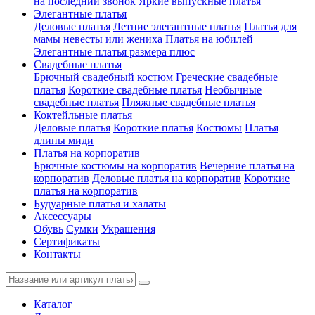
на последний звонок
Яркие выпускные платья
Элегантные платья
Деловые платья
Летние элегантные платья
Платья для
мамы невесты или жениха
Платья на юбилей
Элегантные платья размера плюс
Свадебные платья
Брючный свадебный костюм
Греческие свадебные
платья
Короткие свадебные платья
Необычные
свадебные платья
Пляжные свадебные платья
Коктейльные платья
Деловые платья
Короткие платья
Костюмы
Платья
длины миди
Платья на корпоратив
Брючные костюмы на корпоратив
Вечерние платья на
корпоратив
Деловые платья на корпоратив
Короткие
платья на корпоратив
Будуарные платья и халаты
Аксессуары
Обувь
Сумки
Украшения
Сертификаты
Контакты
Каталог