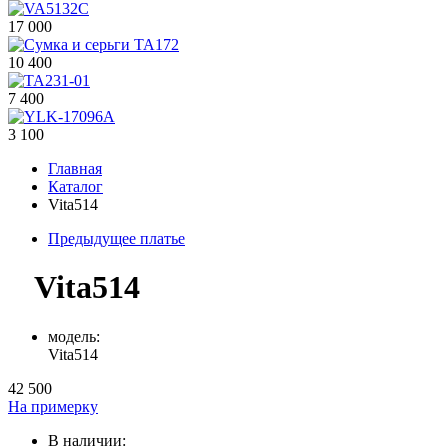
17 000
10 400
7 400
3 100
Главная
Каталог
Vita514
Предыдущее платье
Vita514
модель:
Vita514
42 500
На примерку
В наличии: