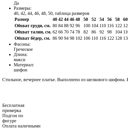
Да
Размеры:
40, 42, 44, 46, 48, 50,
таблица размеров
Размер
40
42
44
46
48
50
52
54
56
58
60
Обхват груди, см.
80
84
88
92
96
100
104
110
116
122
12
Обхват талии, см.
62
66
70
74
78
82
86
92
98
104
11
Обхват бёдер, см.
86
90
94
98
102
106
110
116
122
128
13
Фасоны:
Греческое
Длина:
макси
Материал:
шифон
Стильное, вечернее платье. Выполнено из шелкового шифона. В
Бесплатная
примерка
Подгон по
фигуре
Оплата наличными