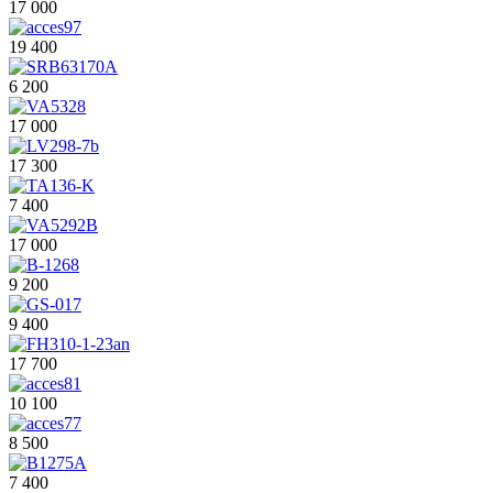
17 000
19 400
6 200
17 000
17 300
7 400
17 000
9 200
9 400
17 700
10 100
8 500
7 400