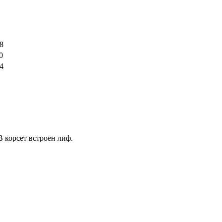
8
0
4
 корсет встроен лиф.