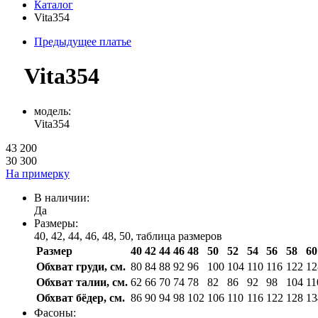
Каталог
Vita354
Предыдущее платье
Vita354
модель:
Vita354
43 200
30 300
На примерку
В наличии:
Да
Размеры:
40, 42, 44, 46, 48, 50,
таблица размеров
Размер
40
42
44
46
48
50
52
54
56
58
60
Обхват груди, см.
80
84
88
92
96
100
104
110
116
122
12
Обхват талии, см.
62
66
70
74
78
82
86
92
98
104
11
Обхват бёдер, см.
86
90
94
98
102
106
110
116
122
128
13
Фасоны: