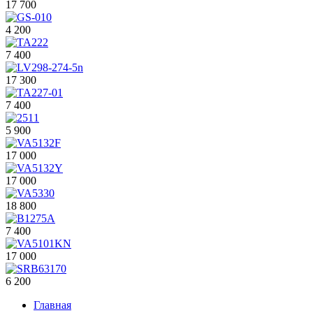
17 700
4 200
7 400
17 300
7 400
5 900
17 000
17 000
18 800
7 400
17 000
6 200
Главная