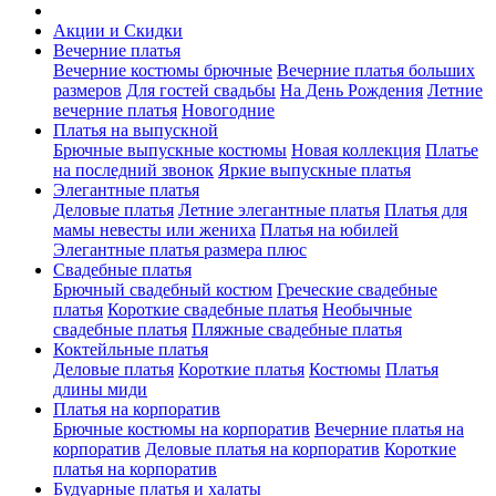
Акции и Скидки
Вечерние платья
Вечерние костюмы брючные
Вечерние платья больших
размеров
Для гостей свадьбы
На День Рождения
Летние
вечерние платья
Новогодние
Платья на выпускной
Брючные выпускные костюмы
Новая коллекция
Платье
на последний звонок
Яркие выпускные платья
Элегантные платья
Деловые платья
Летние элегантные платья
Платья для
мамы невесты или жениха
Платья на юбилей
Элегантные платья размера плюс
Свадебные платья
Брючный свадебный костюм
Греческие свадебные
платья
Короткие свадебные платья
Необычные
свадебные платья
Пляжные свадебные платья
Коктейльные платья
Деловые платья
Короткие платья
Костюмы
Платья
длины миди
Платья на корпоратив
Брючные костюмы на корпоратив
Вечерние платья на
корпоратив
Деловые платья на корпоратив
Короткие
платья на корпоратив
Будуарные платья и халаты