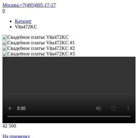
Москва:
+7(495)005-17-17
0
Каталог
Vita472KC
42 500
На примерку