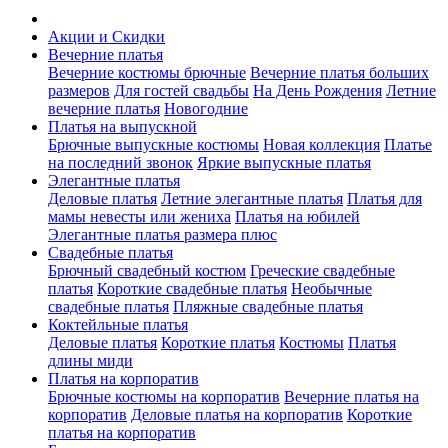
Акции и Скидки
Вечерние платья
Вечерние костюмы брючные
Вечерние платья больших
размеров
Для гостей свадьбы
На День Рождения
Летние
вечерние платья
Новогодние
Платья на выпускной
Брючные выпускные костюмы
Новая коллекция
Платье
на последний звонок
Яркие выпускные платья
Элегантные платья
Деловые платья
Летние элегантные платья
Платья для
мамы невесты или жениха
Платья на юбилей
Элегантные платья размера плюс
Свадебные платья
Брючный свадебный костюм
Греческие свадебные
платья
Короткие свадебные платья
Необычные
свадебные платья
Пляжные свадебные платья
Коктейльные платья
Деловые платья
Короткие платья
Костюмы
Платья
длины миди
Платья на корпоратив
Брючные костюмы на корпоратив
Вечерние платья на
корпоратив
Деловые платья на корпоратив
Короткие
платья на корпоратив