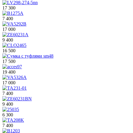
17 300
7 400
17 000
9 400
16 500
17 500
19 400
17 000
7 400
9 400
6 300
7 400