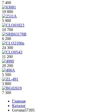
7 400
19 800
5 900
10 700
6 200
24 300
11 200
20 200
5 500
3 800
7 300
Главная
Каталог
Govana57395