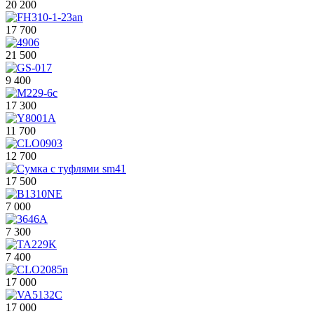
20 200
17 700
21 500
9 400
17 300
11 700
12 700
17 500
7 000
7 300
7 400
17 000
17 000