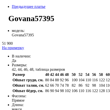
Предыдущее платье
Govana57395
модель:
Govana57395
51 900
На примерку
В наличии:
Да
Размеры:
42, 44, 46, 48,
таблица размеров
Размер
40
42
44
46
48
50
52
54
56
58
60
Обхват груди, см.
80
84
88
92
96
100
104
110
116
122
12
Обхват талии, см.
62
66
70
74
78
82
86
92
98
104
11
Обхват бёдер, см.
86
90
94
98
102
106
110
116
122
128
13
Фасоны:
Прямое
Длина:
макси