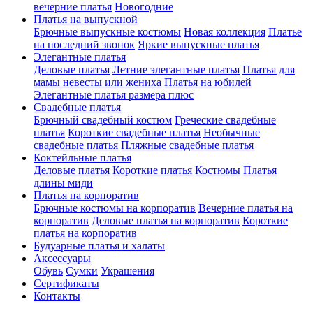
вечерние платья
Новогодние
Платья на выпускной
Брючные выпускные костюмы
Новая коллекция
Платье
на последний звонок
Яркие выпускные платья
Элегантные платья
Деловые платья
Летние элегантные платья
Платья для
мамы невесты или жениха
Платья на юбилей
Элегантные платья размера плюс
Свадебные платья
Брючный свадебный костюм
Греческие свадебные
платья
Короткие свадебные платья
Необычные
свадебные платья
Пляжные свадебные платья
Коктейльные платья
Деловые платья
Короткие платья
Костюмы
Платья
длины миди
Платья на корпоратив
Брючные костюмы на корпоратив
Вечерние платья на
корпоратив
Деловые платья на корпоратив
Короткие
платья на корпоратив
Будуарные платья и халаты
Аксессуары
Обувь
Сумки
Украшения
Сертификаты
Контакты