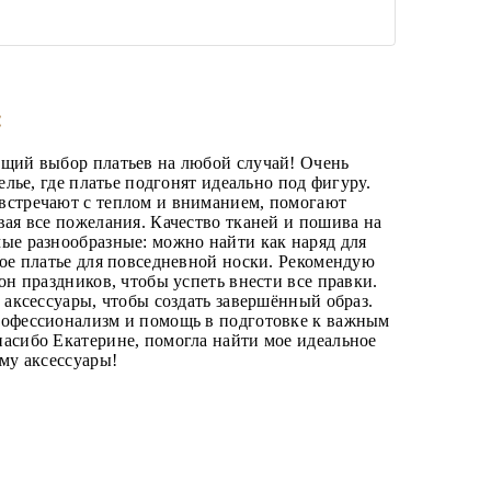
:
ющий выбор платьев на любой случай! Очень
телье, где платье подгонят идеально под фигуру.
встречают с теплом и вниманием, помогают
вая все пожелания. Качество тканей и пошива на
ые разнообразные: можно найти как наряд для
ное платье для повседневной носки. Рекомендую
зон праздников, чтобы успеть внести все правки.
и аксессуары, чтобы создать завершённый образ.
рофессионализм и помощь в подготовке к важным
асибо Екатерине, помогла найти мое идеальное
ему аксессуары!
—