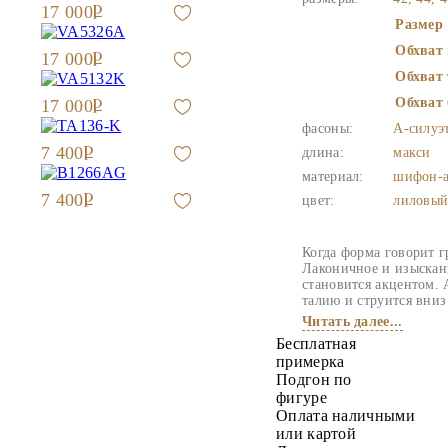
17 000
Размер
Обхват 
17 000
Обхват 
Обхват 
17 000
фасоны:
А-силуэ
7 400
длина:
макси
материал:
шифон-а
7 400
цвет:
лиловый
Когда форма говорит гр
Лаконичное и изыскан
становится акцентом. 
талию и струится вниз
Читать далее...
Бесплатная
примерка
Подгон по
фигуре
Оплата наличными
или картой