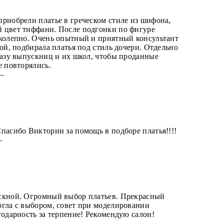
риобрели платье в греческом стиле из шифона,
 цвет тиффани. После подгонки по фигуре
иколепно. Очень опытный и приятный консультант
кой, подбирала платья под стиль дочери. Отдельно
базу выпускниц и их школ, чтобы проданные
е повторялись.
 —
пасибо Виктории за помощь в подборе платья!!!!
 —
скной. Огромный выбор платьев. Прекрасный
огла с выбором, совет при моделировании
годарность за терпение! Рекомендую салон!
 —