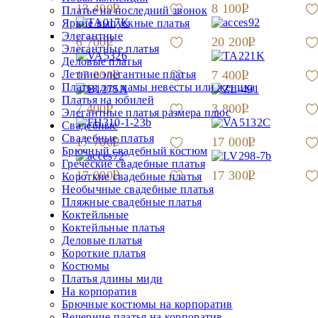
13 400
8 100
Платье на последний звонок
Яркие выпускные платья
Элегантные
6 700
20 200
Элегантные платья
Деловые платья
Летние элегантные платья
17 000
7 400
Платья для мамы невесты или жениха
Платья на юбилей
7 400
3 800
Элегантные платья размера плюс
Свадебные
Свадебные платья
17 700
17 000
Брючный свадебный костюм
Греческие свадебные платья
17 000
17 300
Короткие свадебные платья
Необычные свадебные платья
Пляжные свадебные платья
Коктейльные
Коктейльные платья
Деловые платья
Короткие платья
Костюмы
Платья длины миди
На корпоратив
Брючные костюмы на корпоратив
Вечерние платья на корпоратив