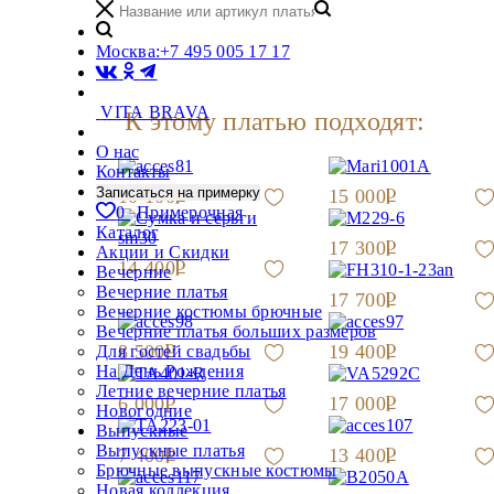
Москва:
+7 495 005 17 17
VITA BRAVA
К этому платью подходят:
О нас
Контакты
Записаться на примерку
10 100
15 000
0
Примерочная
Каталог
17 300
Акции и Скидки
14 400
Вечерние
Вечерние платья
17 700
Вечерние костюмы брючные
Вечерние платья больших размеров
8 500
19 400
Для гостей свадьбы
На День Рождения
Летние вечерние платья
6 000
17 000
Новогодние
Выпускные
Выпускные платья
7 400
13 400
Брючные выпускные костюмы
Новая коллекция