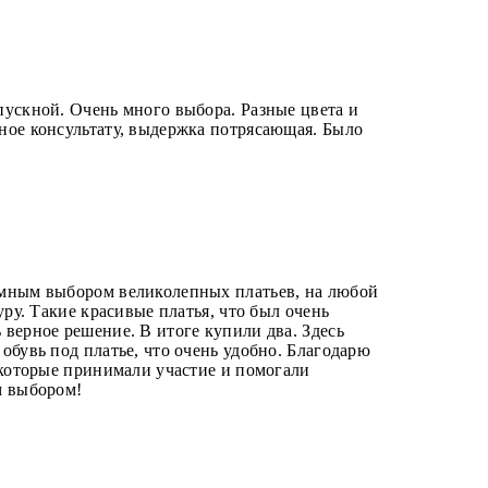
пускной. Очень много выбора. Разные цвета и
ное консультату, выдержка потрясающая. Было
—
мным выбором великолепных платьев, на любой
уру. Такие красивые платья, что был очень
верное решение. В итоге купили два. Здесь
обувь под платье, что очень удобно. Благодарю
 которые принимали участие и помогали
м выбором!
—