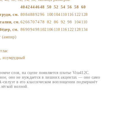
40
42
44
46
48
50
52
54
56
58
60
груди, см.
80
84
88
92
96
100
104
110
116
122
128
талии, см.
62
66
70
74
78
82
86
92
98
104
110
бёдер, см.
86
90
94
98
102
106
110
116
122
128
134
т (ампир)
тлас
, изумрудный
омче слов, на сцене появляется платье Vita412C.
ное, оно не нуждается в лишних акцентах — оно само
А-силуэт в его классическом воплощении подчеркнёт
 лёгкой волной.