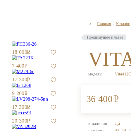
Главная
Каталог
Предыдущее платье
VIT
18 000
7 400
модель:
Vita412
17 300
9 200
36 400
17 300
20 300
в наличии:
Да
размеры:
42, 44, 4