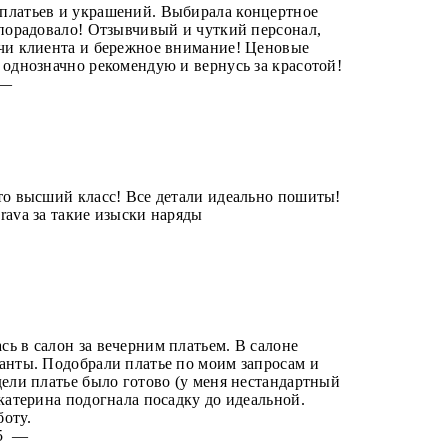
платьев и украшений. Выбирала концертное
 порадовало! Отзывчивый и чуткий персонал,
ачи клиента и бережное внимание! Ценовые
 однозначно рекомендую и вернусь за красотой!
5 —
то высший класс! Все детали идеально пошиты!
rava за такие изыски наряды
—
ь в салон за вечерним платьем. В салоне
анты. Подобрали платье по моим запросам и
дели платье было готово (у меня нестандартный
Екатерина подогнала посадку до идеальной.
оту.
025 —