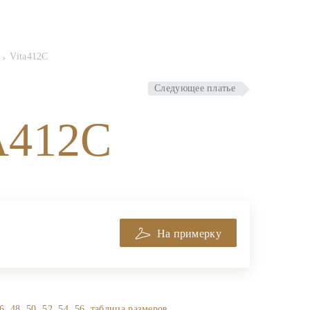
Vita412C
Следующее платье
A412C
C
На примерку
6, 48, 50, 52, 54, 56,
таблица размеров