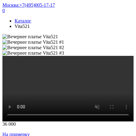
Москва:
+7(495)005-17-17
0
Каталог
Vita521
36 000
На примерку