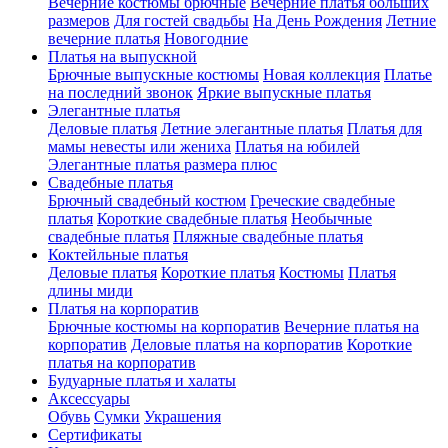
Вечерние костюмы брючные
Вечерние платья больших
размеров
Для гостей свадьбы
На День Рождения
Летние
вечерние платья
Новогодние
Платья на выпускной
Брючные выпускные костюмы
Новая коллекция
Платье
на последний звонок
Яркие выпускные платья
Элегантные платья
Деловые платья
Летние элегантные платья
Платья для
мамы невесты или жениха
Платья на юбилей
Элегантные платья размера плюс
Свадебные платья
Брючный свадебный костюм
Греческие свадебные
платья
Короткие свадебные платья
Необычные
свадебные платья
Пляжные свадебные платья
Коктейльные платья
Деловые платья
Короткие платья
Костюмы
Платья
длины миди
Платья на корпоратив
Брючные костюмы на корпоратив
Вечерние платья на
корпоратив
Деловые платья на корпоратив
Короткие
платья на корпоратив
Будуарные платья и халаты
Аксессуары
Обувь
Сумки
Украшения
Сертификаты