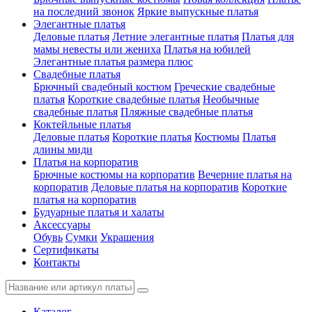
на последний звонок
Яркие выпускные платья
Элегантные платья
Деловые платья
Летние элегантные платья
Платья для
мамы невесты или жениха
Платья на юбилей
Элегантные платья размера плюс
Свадебные платья
Брючный свадебный костюм
Греческие свадебные
платья
Короткие свадебные платья
Необычные
свадебные платья
Пляжные свадебные платья
Коктейльные платья
Деловые платья
Короткие платья
Костюмы
Платья
длины миди
Платья на корпоратив
Брючные костюмы на корпоратив
Вечерние платья на
корпоратив
Деловые платья на корпоратив
Короткие
платья на корпоратив
Будуарные платья и халаты
Аксессуары
Обувь
Сумки
Украшения
Сертификаты
Контакты
Каталог