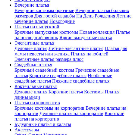
Вечерние платья
Вечерние костюмы брючные
Вечерние платья больших
размеров
Для гостей свадьбы
На День Рождения
Летние
вечерние платья
Новогодние
Платья на выпускной
Брючные выпускные костюмы
Новая коллекция
Платье
на последний звонок
Яркие выпускные платья
Элегантные платья
Деловые платья
Летние элегантные платья
Платья для
мамы невесты или жениха
Платья на юбилей
Элегантные платья размера плюс
Свадебные платья
Брючный свадебный костюм
Греческие свадебные
платья
Короткие свадебные платья
Необычные
свадебные платья
Пляжные свадебные платья
Коктейльные платья
Деловые платья
Короткие платья
Костюмы
Платья
длины миди
Платья на корпоратив
Брючные костюмы на корпоратив
Вечерние платья на
корпоратив
Деловые платья на корпоратив
Короткие
платья на корпоратив
Будуарные платья и халаты
Аксессуары