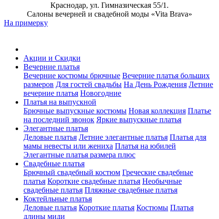
Краснодар, ул. Гимназическая 55/1.
Салоны вечерней и свадебной моды «Vita Brava»
На примерку
Акции и Скидки
Вечерние платья
Вечерние костюмы брючные
Вечерние платья больших
размеров
Для гостей свадьбы
На День Рождения
Летние
вечерние платья
Новогодние
Платья на выпускной
Брючные выпускные костюмы
Новая коллекция
Платье
на последний звонок
Яркие выпускные платья
Элегантные платья
Деловые платья
Летние элегантные платья
Платья для
мамы невесты или жениха
Платья на юбилей
Элегантные платья размера плюс
Свадебные платья
Брючный свадебный костюм
Греческие свадебные
платья
Короткие свадебные платья
Необычные
свадебные платья
Пляжные свадебные платья
Коктейльные платья
Деловые платья
Короткие платья
Костюмы
Платья
длины миди