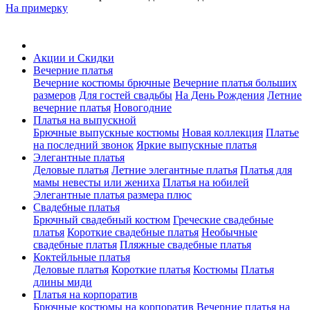
На примерку
Акции и Скидки
Вечерние платья
Вечерние костюмы брючные
Вечерние платья больших
размеров
Для гостей свадьбы
На День Рождения
Летние
вечерние платья
Новогодние
Платья на выпускной
Брючные выпускные костюмы
Новая коллекция
Платье
на последний звонок
Яркие выпускные платья
Элегантные платья
Деловые платья
Летние элегантные платья
Платья для
мамы невесты или жениха
Платья на юбилей
Элегантные платья размера плюс
Свадебные платья
Брючный свадебный костюм
Греческие свадебные
платья
Короткие свадебные платья
Необычные
свадебные платья
Пляжные свадебные платья
Коктейльные платья
Деловые платья
Короткие платья
Костюмы
Платья
длины миди
Платья на корпоратив
Брючные костюмы на корпоратив
Вечерние платья на