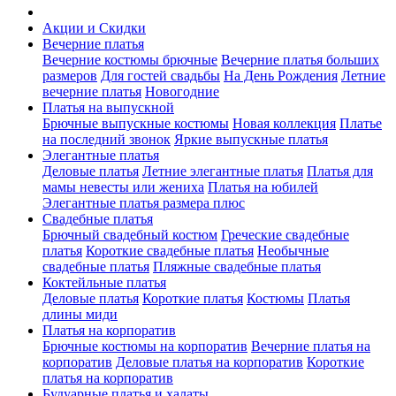
Акции и Скидки
Вечерние платья
Вечерние костюмы брючные
Вечерние платья больших
размеров
Для гостей свадьбы
На День Рождения
Летние
вечерние платья
Новогодние
Платья на выпускной
Брючные выпускные костюмы
Новая коллекция
Платье
на последний звонок
Яркие выпускные платья
Элегантные платья
Деловые платья
Летние элегантные платья
Платья для
мамы невесты или жениха
Платья на юбилей
Элегантные платья размера плюс
Свадебные платья
Брючный свадебный костюм
Греческие свадебные
платья
Короткие свадебные платья
Необычные
свадебные платья
Пляжные свадебные платья
Коктейльные платья
Деловые платья
Короткие платья
Костюмы
Платья
длины миди
Платья на корпоратив
Брючные костюмы на корпоратив
Вечерние платья на
корпоратив
Деловые платья на корпоратив
Короткие
платья на корпоратив
Будуарные платья и халаты