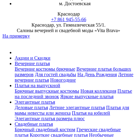
м. Достоевская
Краснодар
+7 861 945-55-66
Краснодар, ул. Гимназическая 55/1.
Салоны вечерней и свадебной моды «Vita Brava»
На примерку
Акции и Скидки
Вечерние платья
Вечерние костюмы брючные
Вечерние платья больших
размеров
Для гостей свадьбы
На День Рождения
Летние
вечерние платья
Новогодние
Платья на выпускной
Брючные выпускные костюмы
Новая коллекция
Платье
на последний звонок
Яркие выпускные платья
Элегантные платья
Деловые платья
Летние элегантные платья
Платья для
мамы невесты или жениха
Платья на юбилей
Элегантные платья размера плюс
Свадебные платья
Брючный свадебный костюм
Греческие свадебные
платья
Короткие свадебные платья
Необычные