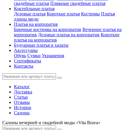
свадебные платья
Пляжные свадебные платья
Коктейльные платья
Деловые платья
Короткие платья
Костюмы
Платья
длины миди
Платья на корпоратив
Брючные костюмы на корпоратив
Вечерние платья на
корпоратив
Деловые платья на корпоратив
Короткие
платья на корпоратив
Будуарные платья и халаты
Аксессуары
Обувь
Сумки
Украшения
Сертификаты
Контакты
Каталог
Доставка
Статьи
Отзывы
Истории
Салоны
Салоны вечерней и свадебной моды «Vita Brava»