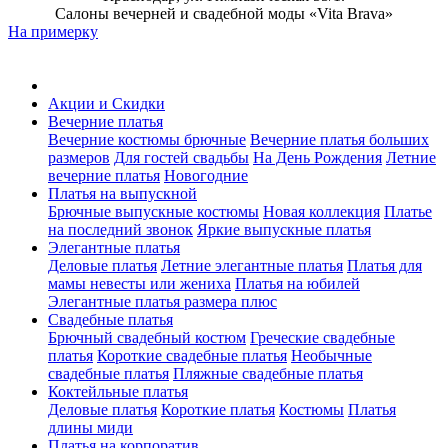
Салоны вечерней и свадебной моды «Vita Brava»
На примерку
Акции и Скидки
Вечерние платья
Вечерние костюмы брючные
Вечерние платья больших
размеров
Для гостей свадьбы
На День Рождения
Летние
вечерние платья
Новогодние
Платья на выпускной
Брючные выпускные костюмы
Новая коллекция
Платье
на последний звонок
Яркие выпускные платья
Элегантные платья
Деловые платья
Летние элегантные платья
Платья для
мамы невесты или жениха
Платья на юбилей
Элегантные платья размера плюс
Свадебные платья
Брючный свадебный костюм
Греческие свадебные
платья
Короткие свадебные платья
Необычные
свадебные платья
Пляжные свадебные платья
Коктейльные платья
Деловые платья
Короткие платья
Костюмы
Платья
длины миди
Платья на корпоратив