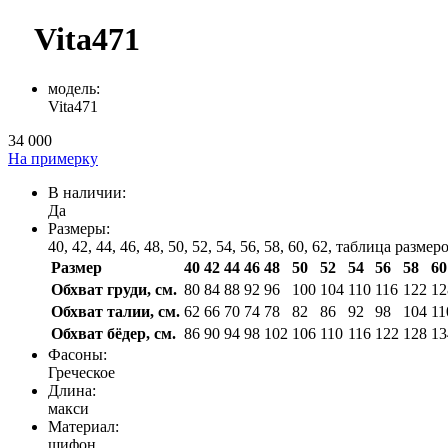
Vita471
модель:
Vita471
34 000
На примерку
В наличии:
Да
Размеры:
40, 42, 44, 46, 48, 50, 52, 54, 56, 58, 60, 62,
таблица размер
Размер
40
42
44
46
48
50
52
54
56
58
60
Обхват груди, см.
80
84
88
92
96
100
104
110
116
122
12
Обхват талии, см.
62
66
70
74
78
82
86
92
98
104
11
Обхват бёдер, см.
86
90
94
98
102
106
110
116
122
128
13
Фасоны:
Греческое
Длина:
макси
Материал:
шифон