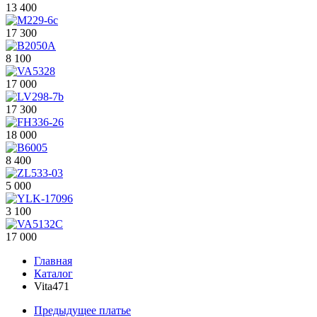
13 400
17 300
8 100
17 000
17 300
18 000
8 400
5 000
3 100
17 000
Главная
Каталог
Vita471
Предыдущее платье