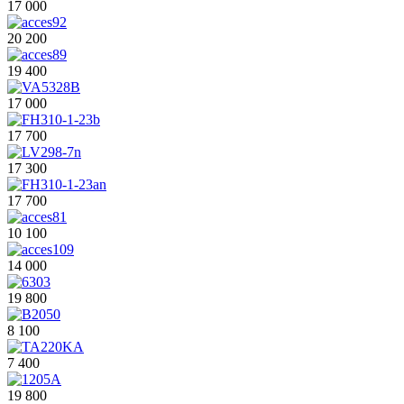
17 000
20 200
19 400
17 000
17 700
17 300
17 700
10 100
14 000
19 800
8 100
7 400
19 800