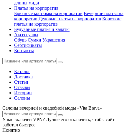
длины миди
Платья на корпоратив
Брючные костюмы на корпоратив
Вечерние платья на
корпоратив
Деловые платья на корпоратив
Короткие
платья на корпоратив
Будуарные платья и халаты
Аксессуары
Обувь
Сумки
Украшения
Сертификаты
Контакты
Каталог
Доставка
Статьи
Отзывы
Истории
Салоны
Салоны вечерней и свадебной моды «Vita Brava»
У вас включен VPN? Лучше его отключить, чтобы сайт
работал быстрее
Понятно