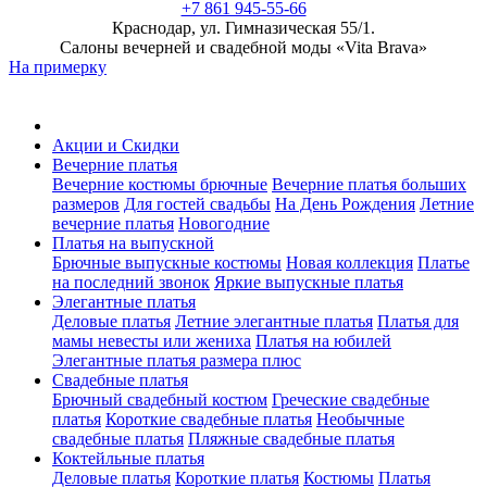
+7 861 945-55-66
Краснодар, ул. Гимназическая 55/1.
Салоны вечерней и свадебной моды «Vita Brava»
На примерку
Акции и Скидки
Вечерние платья
Вечерние костюмы брючные
Вечерние платья больших
размеров
Для гостей свадьбы
На День Рождения
Летние
вечерние платья
Новогодние
Платья на выпускной
Брючные выпускные костюмы
Новая коллекция
Платье
на последний звонок
Яркие выпускные платья
Элегантные платья
Деловые платья
Летние элегантные платья
Платья для
мамы невесты или жениха
Платья на юбилей
Элегантные платья размера плюс
Свадебные платья
Брючный свадебный костюм
Греческие свадебные
платья
Короткие свадебные платья
Необычные
свадебные платья
Пляжные свадебные платья
Коктейльные платья
Деловые платья
Короткие платья
Костюмы
Платья