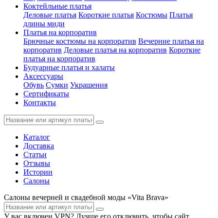
Коктейльные платья
Деловые платья
Короткие платья
Костюмы
Платья
длины миди
Платья на корпоратив
Брючные костюмы на корпоратив
Вечерние платья на
корпоратив
Деловые платья на корпоратив
Короткие
платья на корпоратив
Будуарные платья и халаты
Аксессуары
Обувь
Сумки
Украшения
Сертификаты
Контакты
Каталог
Доставка
Статьи
Отзывы
Истории
Салоны
Салоны вечерней и свадебной моды «Vita Brava»
У вас включен VPN? Лучше его отключить, чтобы сайт