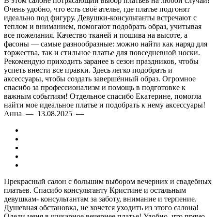
В этом салоне потрясающий выбор платьев на любой случай!
Очень удобно, что есть своё ателье, где платье подгонят
идеально под фигуру. Девушки-консультанты встречают с
теплом и вниманием, помогают подобрать образ, учитывая
все пожелания. Качество тканей и пошива на высоте, а
фасоны — самые разнообразные: можно найти как наряд для
торжества, так и стильное платье для повседневной носки.
Рекомендую приходить заранее в сезон праздников, чтобы
успеть внести все правки. Здесь легко подобрать и
аксессуары, чтобы создать завершённый образ. Огромное
спасибо за профессионализм и помощь в подготовке к
важным событиям! Отдельное спасибо Екатерине, помогла
найти мое идеальное платье и подобрать к нему аксессуары!
Анна — 13.08.2025 —
Прекрасный салон с большим выбором вечерних и свадебных
платьев. Спасибо консультанту Кристине и остальным
девушкам- консультантам за заботу, внимание и терпение.
Душевная обстановка, не хочется уходить из этого салона!
Одели меня в шикарное вечернее платье! Удобно, что прямо