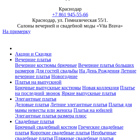
Краснодар
+7 861 945-55-66
Краснодар, ул. Гимназическая 55/1.
Салоны вечерней и свадебной моды «Vita Brava»
На примерку
Акции и Скидки
Вечерние платья
Вечерние костюмы брючные
Вечерние платья больших
размеров
Для гостей свадьбы
На День Рождения
Летние
вечерние платья
Новогодние
Платья на выпускной
Брючные выпускные костюмы
Новая коллекция
Платье
на последний звонок
Яркие выпускные платья
Элегантные платья
Деловые платья
Летние элегантные платья
Платья для
мамы невесты или жениха
Платья на юбилей
Элегантные платья размера плюс
Свадебные платья
Брючный свадебный костюм
Греческие свадебные
платья
Короткие свадебные платья
Необычные
свадебные платья
Пляжные свадебные платья