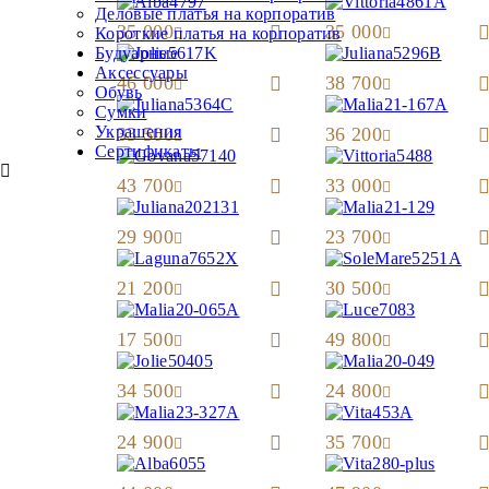
Деловые платья на корпоратив
35 000
35 000
Короткие платья на корпоратив
Будуарные
Аксессуары
46 000
38 700
Обувь
Сумки
Украшения
33 500
36 200
Сертификаты
43 700
33 000
29 900
23 700
21 200
30 500
17 500
49 800
34 500
24 800
24 900
35 700