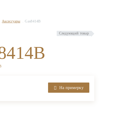
Аксессуары
Gas8414B
Следующий товар
8414B
B
На примерку