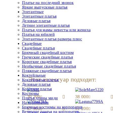
Платье на последний звонок
Яркие выпускные платья
Элегантные
Элегантные платья
Деловые платья
Летние элегантные платья
Платья для мамы невесты или жениха
Платья на юбилей
Элегантные платья размера плюс
Свадебные
Свадебные платья
Брючный свадебный костюм
Греческие свадебные платья
Короткие свадебные платья
Необычные свадебные платья
Пляжные свадебные платья
Коктейльные
Этот аксессуар подходит:
Коктейльные платья
Деловые платья
Короткие платья
Костюмы
20 200
38 000
Платья длины миди
На корпоратив
Брючные костюмы на корпоратив
67 900
31 200
Вечерние платья на корпоратив