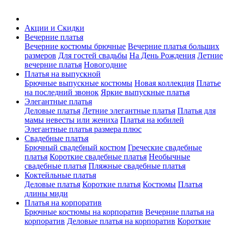
Акции и Скидки
Вечерние платья
Вечерние костюмы брючные
Вечерние платья больших
размеров
Для гостей свадьбы
На День Рождения
Летние
вечерние платья
Новогодние
Платья на выпускной
Брючные выпускные костюмы
Новая коллекция
Платье
на последний звонок
Яркие выпускные платья
Элегантные платья
Деловые платья
Летние элегантные платья
Платья для
мамы невесты или жениха
Платья на юбилей
Элегантные платья размера плюс
Свадебные платья
Брючный свадебный костюм
Греческие свадебные
платья
Короткие свадебные платья
Необычные
свадебные платья
Пляжные свадебные платья
Коктейльные платья
Деловые платья
Короткие платья
Костюмы
Платья
длины миди
Платья на корпоратив
Брючные костюмы на корпоратив
Вечерние платья на
корпоратив
Деловые платья на корпоратив
Короткие