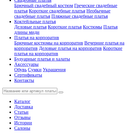
Свадебные платья
Брючный свадебный костюм
Греческие свадебные
платья
Короткие свадебные платья
Необычные
свадебные платья
Пляжные свадебные платья
Коктейльные платья
Деловые платья
Короткие платья
Костюмы
Платья
длины миди
Платья на корпоратив
Брючные костюмы на корпоратив
Вечерние платья на
корпоратив
Деловые платья на корпоратив
Короткие
платья на корпоратив
Будуарные платья и халаты
Аксессуары
Обувь
Сумки
Украшения
Сертификаты
Контакты
Каталог
Доставка
Статьи
Отзывы
Истории
Салоны