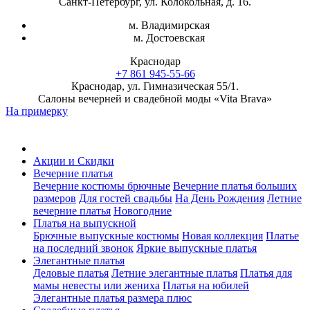
Санкт-Петербург, ул. Колокольная, д. 16.
м. Владимирская
м. Достоевская
Краснодар
+7 861 945-55-66
Краснодар, ул. Гимназическая 55/1.
Салоны вечерней и свадебной моды «Vita Brava»
На примерку
Акции и Скидки
Вечерние платья
Вечерние костюмы брючные
Вечерние платья больших
размеров
Для гостей свадьбы
На День Рождения
Летние
вечерние платья
Новогодние
Платья на выпускной
Брючные выпускные костюмы
Новая коллекция
Платье
на последний звонок
Яркие выпускные платья
Элегантные платья
Деловые платья
Летние элегантные платья
Платья для
мамы невесты или жениха
Платья на юбилей
Элегантные платья размера плюс