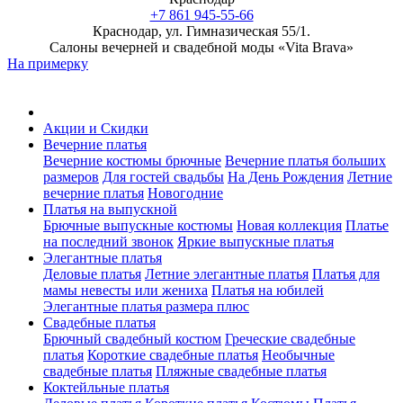
+7 861 945-55-66
Краснодар, ул. Гимназическая 55/1.
Салоны вечерней и свадебной моды «Vita Brava»
На примерку
Акции и Скидки
Вечерние платья
Вечерние костюмы брючные
Вечерние платья больших
размеров
Для гостей свадьбы
На День Рождения
Летние
вечерние платья
Новогодние
Платья на выпускной
Брючные выпускные костюмы
Новая коллекция
Платье
на последний звонок
Яркие выпускные платья
Элегантные платья
Деловые платья
Летние элегантные платья
Платья для
мамы невесты или жениха
Платья на юбилей
Элегантные платья размера плюс
Свадебные платья
Брючный свадебный костюм
Греческие свадебные
платья
Короткие свадебные платья
Необычные
свадебные платья
Пляжные свадебные платья
Коктейльные платья