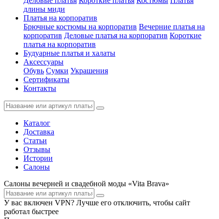
Деловые платья
Короткие платья
Костюмы
Платья
длины миди
Платья на корпоратив
Брючные костюмы на корпоратив
Вечерние платья на
корпоратив
Деловые платья на корпоратив
Короткие
платья на корпоратив
Будуарные платья и халаты
Аксессуары
Обувь
Сумки
Украшения
Сертификаты
Контакты
Каталог
Доставка
Статьи
Отзывы
Истории
Салоны
Салоны вечерней и свадебной моды «Vita Brava»
У вас включен VPN? Лучше его отключить, чтобы сайт
работал быстрее