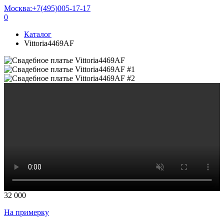
Москва:
+7(495)005-17-17
0
Каталог
Vittoria4469AF
32 000
На примерку