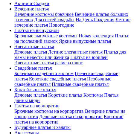
Акции и Скидки
Вечерние платья
Вечерние костюмы брючные
Вечерние платья больших
размеров
Для гостей свадьбы
На День Рождения
Летние
вечерние платья
Новогодние
Платья на выпускной
Брючные выпускные костюмы
Новая коллекция
Платье
на последний звонок
Яркие выпускные платья
Элегантные платья
Деловые платья
Летние элегантные платья
Платья для
мамы невесты или жениха
Платья на юбилей
Элегантные платья размера плюс
Свадебные платья
Брючный свадебный костюм
Греческие свадебные
платья
Короткие свадебные платья
Необычные
свадебные платья
Пляжные свадебные платья
Коктейльные платья
Деловые платья
Короткие платья
Костюмы
Платья
длины миди
Платья на корпоратив
Брючные костюмы на корпоратив
Вечерние платья на
корпоратив
Деловые платья на корпоратив
Короткие
платья на корпоратив
Будуарные платья и халаты
Аксессуары