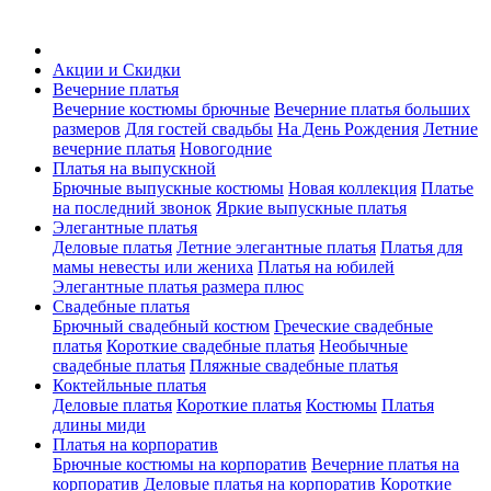
Акции и Скидки
Вечерние платья
Вечерние костюмы брючные
Вечерние платья больших
размеров
Для гостей свадьбы
На День Рождения
Летние
вечерние платья
Новогодние
Платья на выпускной
Брючные выпускные костюмы
Новая коллекция
Платье
на последний звонок
Яркие выпускные платья
Элегантные платья
Деловые платья
Летние элегантные платья
Платья для
мамы невесты или жениха
Платья на юбилей
Элегантные платья размера плюс
Свадебные платья
Брючный свадебный костюм
Греческие свадебные
платья
Короткие свадебные платья
Необычные
свадебные платья
Пляжные свадебные платья
Коктейльные платья
Деловые платья
Короткие платья
Костюмы
Платья
длины миди
Платья на корпоратив
Брючные костюмы на корпоратив
Вечерние платья на
корпоратив
Деловые платья на корпоратив
Короткие