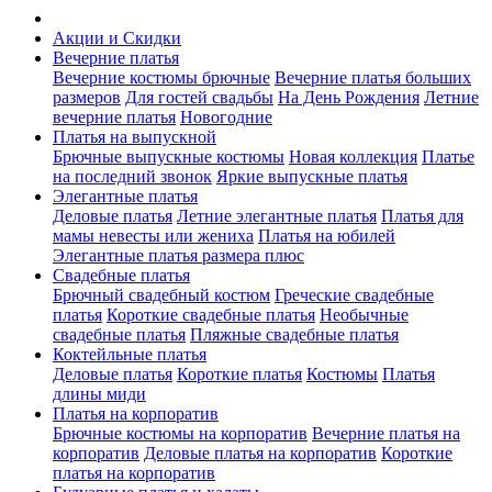
Акции и Скидки
Вечерние платья
Вечерние костюмы брючные
Вечерние платья больших
размеров
Для гостей свадьбы
На День Рождения
Летние
вечерние платья
Новогодние
Платья на выпускной
Брючные выпускные костюмы
Новая коллекция
Платье
на последний звонок
Яркие выпускные платья
Элегантные платья
Деловые платья
Летние элегантные платья
Платья для
мамы невесты или жениха
Платья на юбилей
Элегантные платья размера плюс
Свадебные платья
Брючный свадебный костюм
Греческие свадебные
платья
Короткие свадебные платья
Необычные
свадебные платья
Пляжные свадебные платья
Коктейльные платья
Деловые платья
Короткие платья
Костюмы
Платья
длины миди
Платья на корпоратив
Брючные костюмы на корпоратив
Вечерние платья на
корпоратив
Деловые платья на корпоратив
Короткие
платья на корпоратив