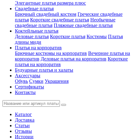
Элегантные платья размера плюс
Свадебные платья
Брючный свадебный костюм
Греческие свадебные
платья
Короткие свадебные платья
Необычные
свадебные платья
Пляжные свадебные платья
Коктейльные платья
Деловые платья
Короткие платья
Костюмы
Платья
длины миди
Платья на корпоратив
Брючные костюмы на корпоратив
Вечерние платья на
корпоратив
Деловые платья на корпоратив
Короткие
платья на корпоратив
Будуарные платья и халаты
Аксессуары
Обувь
Сумки
Украшения
Сертификаты
Контакты
Каталог
Доставка
Статьи
Отзывы
Истории