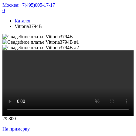
Москва:
+7(495)005-17-17
0
Каталог
Vittoria3794B
29 800
На примерку