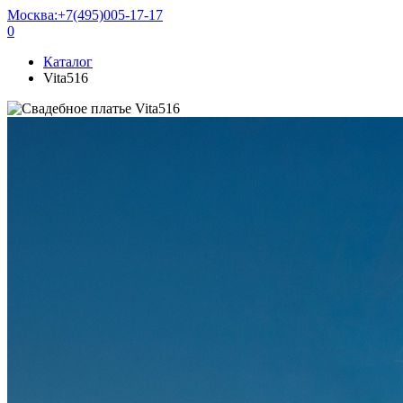
Москва:
+7(495)005-17-17
0
Каталог
Vita516