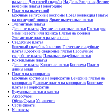
размеров
Для гостей свадьбы
На День Рождения
Летние
вечерние платья
Новогодние
Платья на выпускной
Брючные выпускные костюмы
Новая коллекция
Платье
на последний звонок
Яркие выпускные платья
Элегантные платья
Деловые платья
Летние элегантные платья
Платья для
мамы невесты или жениха
Платья на юбилей
Элегантные платья размера плюс
Свадебные платья
Брючный свадебный костюм
Греческие свадебные
платья
Короткие свадебные платья
Необычные
свадебные платья
Пляжные свадебные платья
Коктейльные платья
Деловые платья
Короткие платья
Костюмы
Платья
длины миди
Платья на корпоратив
Брючные костюмы на корпоратив
Вечерние платья на
корпоратив
Деловые платья на корпоратив
Короткие
платья на корпоратив
Будуарные платья и халаты
Аксессуары
Обувь
Сумки
Украшения
Сертификаты
Контакты