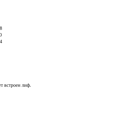
8
0
4
ет встроен лиф.