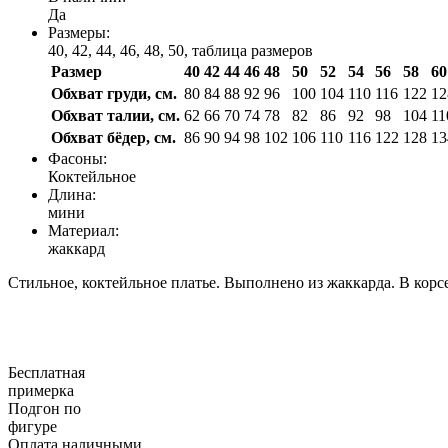
Да
Размеры:
40, 42, 44, 46, 48, 50,
таблица размеров
Размер
40
42
44
46
48
50
52
54
56
58
60
Обхват груди, см.
80
84
88
92
96
100
104
110
116
122
12
Обхват талии, см.
62
66
70
74
78
82
86
92
98
104
11
Обхват бёдер, см.
86
90
94
98
102
106
110
116
122
128
13
Фасоны:
Коктейльное
Длина:
мини
Материал:
жаккард
Стильное, коктейльное платье. Выполнено из жаккарда. В корс
Бесплатная
примерка
Подгон по
фигуре
Оплата наличными