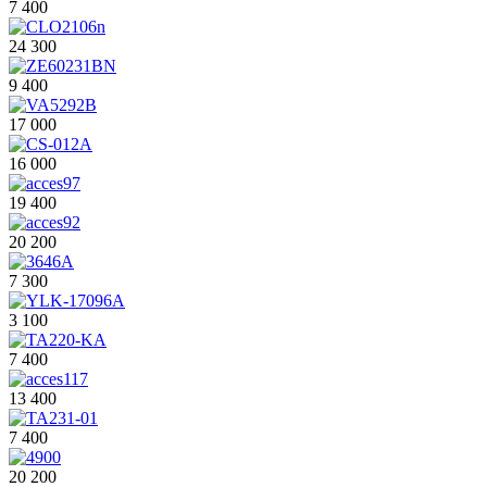
7 400
24 300
9 400
17 000
16 000
19 400
20 200
7 300
3 100
7 400
13 400
7 400
20 200